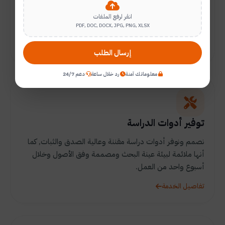
مراجع علمية حديثة في جميع التخصصات كما نقوم بتلخيص
الدراسات بشكل مكتمل العناصر باللغة العربية و/أو الإنجليزية
انقر لرفع الملفات
PDF, DOC, DOCX, JPG, PNG, XLSX
مع التوثيق الصحيح.
تفاصيل الخدمة
إرسال الطلب
معلوماتك آمنة
رد خلال ساعة
دعم 24/7
توفير أدوات الدراسة
نصمم ونوفر أدوات دراسة مقننة وعالية الصدق والثبات, كما
أنها ملائمة لبيئة عينة البحث ومصممة وفق الأصول وخلال
أسبوع واحد من العمل.
تفاصيل الخدمة