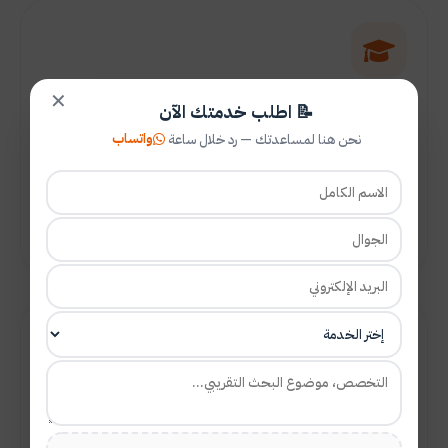
توفير القبول للدراسة واللغة
✕
📝 اطلب خدمتك الآن
خدمة أساسها مصداقية العمل حيث نقوم بالتسجيل في
واتساب
نحن هنا لمساعدتك — رد خلال ساعة
الجامعات المعتمدة وكذلك التسجيل في مراكز اللغة الإنجليزية
والتقديم على الجامعات الموصى بها من خلال متابعة مستمرة
لمستجدات الطلب.
تفاصيل الخدمة
توفير المراجع وتلخيص الدراسات السابقة
لدينا وبشكل حصري مئات آلاف الدراسات الكاملة والتي تضم