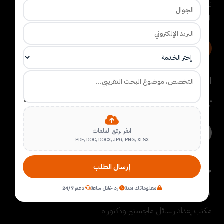
نحن مؤسسة تقدم خدمات البحث العلمي. نساعد الباحثين وطلبة
الدراسات العليا في المهام التي تصعب عليهم في الرسالة.
تواصل عبر واتساب
طلب خدمة
القائمة البريدية
أضف بريدك الإلكتروني لدينا ليصلك جديدنا
انقر لرفع الملفات
PDF, DOC, DOCX, JPG, PNG, XLSX
إرسال الطلب
خدماتنا
معلوماتك آمنة
رد خلال ساعة
دعم 24/7
اقتراح موضوعات رسائل ماجستير ودكتوراه
مكتب إعداد رسائل ماجستير ودكتوراه