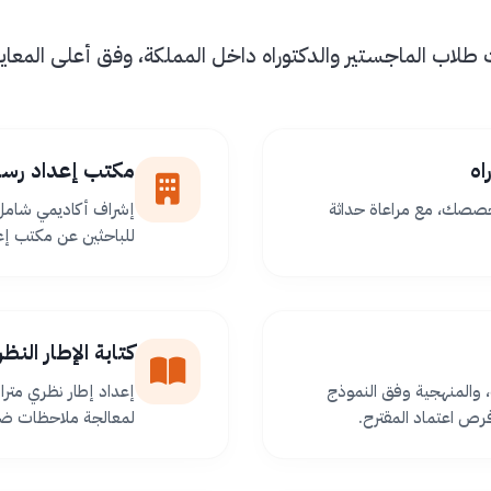
اب الماجستير والدكتوراه داخل المملكة، وفق أعلى المعايير 
اه
مكتب إعداد رسا
خصصك، مع مراعاة حداثة
إشراف أكاديمي شامل 
للباحثين عن مكتب إعد
كتابة الإطار الن
 والمنهجية وفق النموذج
إعداد إطار نظري مترا
ص اعتماد المقترح.
لمعالجة ملاحظات ضعف