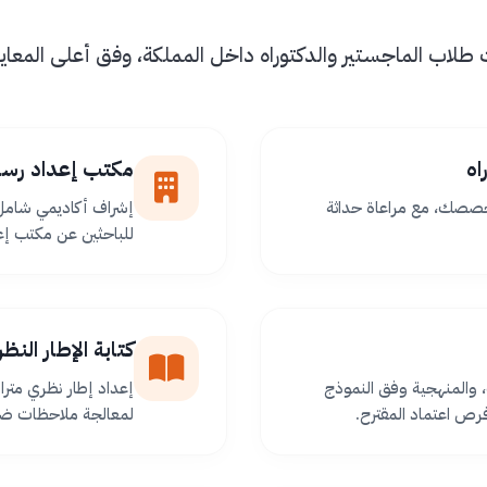
اب الماجستير والدكتوراه داخل المملكة، وفق أعلى المعايير 
اه
مكتب إعداد رسا
خصصك، مع مراعاة حداثة
إشراف أكاديمي شامل 
للباحثين عن مكتب إعد
كتابة الإطار الن
 والمنهجية وفق النموذج
إعداد إطار نظري مترا
ص اعتماد المقترح.
لمعالجة ملاحظات ضعف