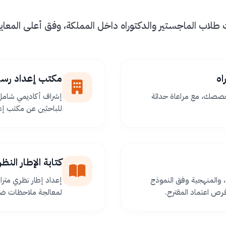
اب الماجستير والدكتوراه داخل المملكة، وفق أعلى المعايير 
اه
مكتب إعداد رسا
خصصك، مع مراعاة حداثة
إشراف أكاديمي شامل 
للباحثين عن مكتب إعد
كتابة الإطار الن
 والمنهجية وفق النموذج
إعداد إطار نظري مترا
ص اعتماد المقترح.
لمعالجة ملاحظات ضعف