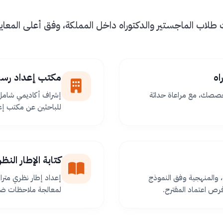
اب الماجستير والدكتوراه داخل المملكة، وفق أعلى المعايير 
اه
مكتب إعداد رسا
خصصك، مع مراعاة حداثة
إشراف أكاديمي شامل 
للباحثين عن مكتب إعد
كتابة الإطار الن
 والمنهجية وفق النموذج
إعداد إطار نظري مترا
ص اعتماد المقترح.
لمعالجة ملاحظات ضعف