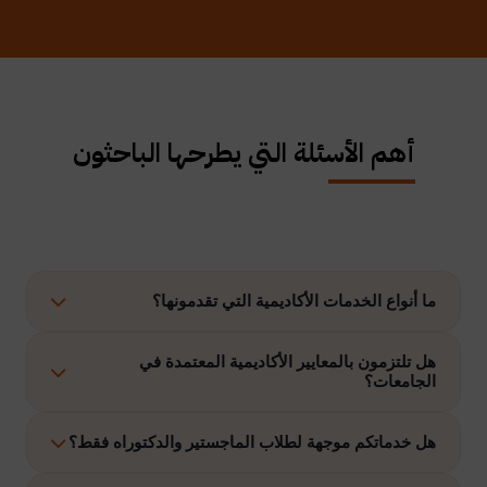
أهم الأسئلة التي يطرحها الباحثون
ما أنواع الخدمات الأكاديمية التي تقدمونها؟
نوفر حلولًا متكاملة تشمل إعداد الرسائل العلمية، الاستشارات
هل تلتزمون بالمعايير الأكاديمية المعتمدة في
الجامعات؟
الأكاديمية، التحليل الإحصائي، إعداد خطة البحث، نشر الأبحاث،
وتنفيذ مشاريع التخرج وغيرها.
نعم، نلتزم بتنفيذ جميع الأعمال وفق ضوابط الدراسات العليا
هل خدماتكم موجهة لطلاب الماجستير والدكتوراه فقط؟
والمعايير الأكاديمية المعتمدة في الجامعات الخليجية والدولية.