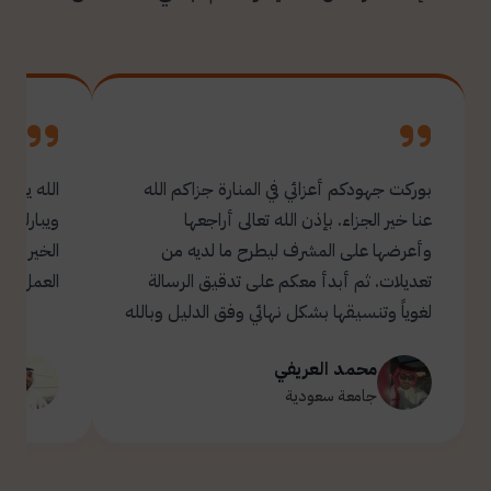
بوركت جهودكم أعزائي في المنارة جزاكم الله
الله يبار
عنا خير الجزاء. بإذن الله تعالى أراجعها
ويبارك ل
وأعرضها على المشرف ليطرح ما لديه من
تعديلات. ثم أبدأ معكم على تدقيق الرسالة
العمل.
لغوياً وتنسيقها بشكل نهائي وفق الدليل وبالله
التوفيق والسداد ✋🏻 تحياتي لكم 🌹
محمد العريفي
ت
جامعة سعودية
ج