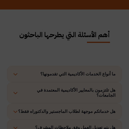
أهم الأسئلة التي يطرحها الباحثون
ما أنواع الخدمات الأكاديمية التي تقدمونها؟
نوفر حلولًا متكاملة تشمل إعداد الرسائل العلمية، الاستشارات
هل تلتزمون بالمعايير الأكاديمية المعتمدة في
الجامعات؟
الأكاديمية، التحليل الإحصائي، إعداد خطة البحث، نشر الأبحاث،
وتنفيذ مشاريع التخرج وغيرها.
نعم، نلتزم بتنفيذ جميع الأعمال وفق ضوابط الدراسات العليا
هل خدماتكم موجهة لطلاب الماجستير والدكتوراه فقط؟
والمعايير الأكاديمية المعتمدة في الجامعات الخليجية والدولية.
نقدم خدماتنا لطلاب الدراسات العليا، وطلاب البكالوريوس في
هل يتم تعديل العمل وفق ملاحظات المشرف؟