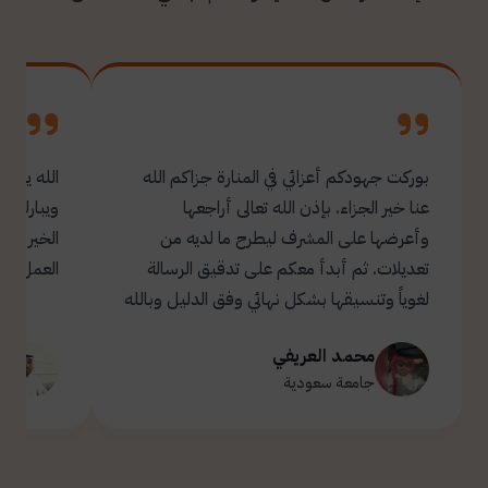
بوركت جهودكم أعزائي في المنارة جزاكم الله
الله يبار
عنا خير الجزاء. بإذن الله تعالى أراجعها
ويبارك ل
وأعرضها على المشرف ليطرح ما لديه من
تعديلات. ثم أبدأ معكم على تدقيق الرسالة
العمل.
لغوياً وتنسيقها بشكل نهائي وفق الدليل وبالله
التوفيق والسداد ✋🏻 تحياتي لكم 🌹
محمد العريفي
ت
جامعة سعودية
ج