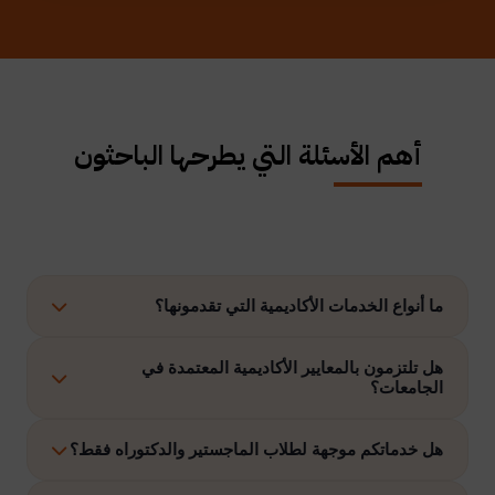
أهم الأسئلة التي يطرحها الباحثون
ما أنواع الخدمات الأكاديمية التي تقدمونها؟
نوفر حلولًا متكاملة تشمل إعداد الرسائل العلمية، الاستشارات
هل تلتزمون بالمعايير الأكاديمية المعتمدة في
الجامعات؟
الأكاديمية، التحليل الإحصائي، إعداد خطة البحث، نشر الأبحاث،
وتنفيذ مشاريع التخرج وغيرها.
نعم، نلتزم بتنفيذ جميع الأعمال وفق ضوابط الدراسات العليا
هل خدماتكم موجهة لطلاب الماجستير والدكتوراه فقط؟
والمعايير الأكاديمية المعتمدة في الجامعات الخليجية والدولية.