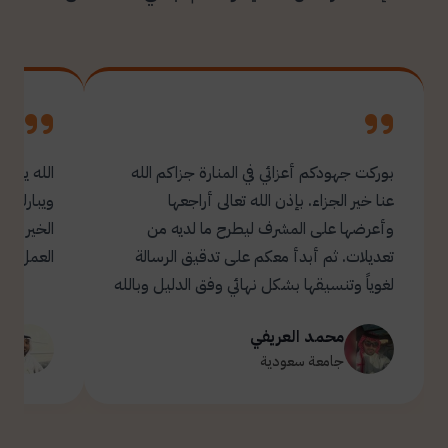
بوركت جهودكم أعزائي في المنارة جزاكم الله
الله يبار
عنا خير الجزاء. بإذن الله تعالى أراجعها
ويبارك ل
وأعرضها على المشرف ليطرح ما لديه من
تعديلات. ثم أبدأ معكم على تدقيق الرسالة
العمل.
لغوياً وتنسيقها بشكل نهائي وفق الدليل وبالله
التوفيق والسداد ✋🏻 تحياتي لكم 🌹
محمد العريفي
ت
جامعة سعودية
ج