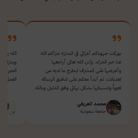
بوركت جهودكم أعزائي في المنارة جزاكم الله
الله يبار
عنا خير الجزاء. بإذن الله تعالى أراجعها
ويبارك ل
وأعرضها على المشرف ليطرح ما لديه من
تعديلات. ثم أبدأ معكم على تدقيق الرسالة
العمل.
لغوياً وتنسيقها بشكل نهائي وفق الدليل وبالله
التوفيق والسداد ✋🏻 تحياتي لكم 🌹
محمد العريفي
ت
جامعة سعودية
ج