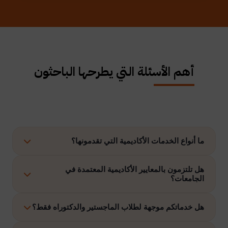
أهم الأسئلة التي يطرحها الباحثون
ما أنواع الخدمات الأكاديمية التي تقدمونها؟
نوفر حلولًا متكاملة تشمل إعداد الرسائل العلمية، الاستشارات
هل تلتزمون بالمعايير الأكاديمية المعتمدة في
الجامعات؟
الأكاديمية، التحليل الإحصائي، إعداد خطة البحث، نشر الأبحاث،
وتنفيذ مشاريع التخرج وغيرها.
نعم، نلتزم بتنفيذ جميع الأعمال وفق ضوابط الدراسات العليا
هل خدماتكم موجهة لطلاب الماجستير والدكتوراه فقط؟
والمعايير الأكاديمية المعتمدة في الجامعات الخليجية والدولية.