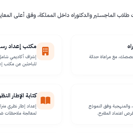
اب الماجستير والدكتوراه داخل المملكة، وفق أعلى المعايير 
اه
مكتب إعداد رسا
خصصك، مع مراعاة حداثة
إشراف أكاديمي شامل 
للباحثين عن مكتب إعد
كتابة الإطار الن
 والمنهجية وفق النموذج
إعداد إطار نظري مترا
ص اعتماد المقترح.
لمعالجة ملاحظات ضعف