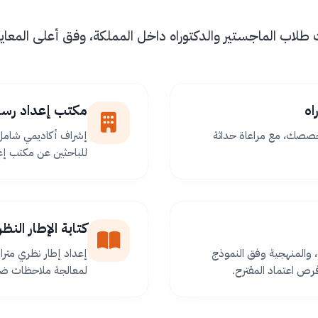
اب الماجستير والدكتوراه داخل المملكة، وفق أعلى المعايير 
اه
مكتب إعداد رسا
خصصك، مع مراعاة حداثة
إشراف أكاديمي شامل 
للباحثين عن مكتب إعد
كتابة الإطار الن
 والمنهجية وفق النموذج
إعداد إطار نظري مترا
ص اعتماد المقترح.
لمعالجة ملاحظات ضعف