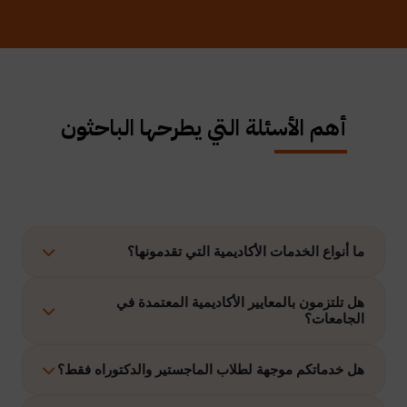
أهم الأسئلة التي يطرحها الباحثون
ما أنواع الخدمات الأكاديمية التي تقدمونها؟
نوفر حلولًا متكاملة تشمل إعداد الرسائل العلمية، الاستشارات
هل تلتزمون بالمعايير الأكاديمية المعتمدة في
الجامعات؟
الأكاديمية، التحليل الإحصائي، إعداد خطة البحث، نشر الأبحاث،
وتنفيذ مشاريع التخرج وغيرها.
نعم، نلتزم بتنفيذ جميع الأعمال وفق ضوابط الدراسات العليا
هل خدماتكم موجهة لطلاب الماجستير والدكتوراه فقط؟
والمعايير الأكاديمية المعتمدة في الجامعات الخليجية والدولية.