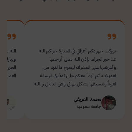
بوركت جهودكم أعزائي في المنارة جزاكم الله
الله يبار
عنا خير الجزاء. بإذن الله تعالى أراجعها
ويبارك ل
وأعرضها على المشرف ليطرح ما لديه من
تعديلات. ثم أبدأ معكم على تدقيق الرسالة
العمل.
لغوياً وتنسيقها بشكل نهائي وفق الدليل وبالله
التوفيق والسداد ✋🏻 تحياتي لكم 🌹
محمد العريفي
ت
جامعة سعودية
ج