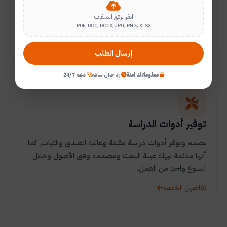
مراجع علمية حديثة في جميع التخصصات كما نقوم بتلخيص
الدراسات بشكل مكتمل العناصر باللغة العربية و/أو الإنجليزية
انقر لرفع الملفات
PDF, DOC, DOCX, JPG, PNG, XLSX
مع التوثيق الصحيح.
تفاصيل الخدمة
إرسال الطلب
معلوماتك آمنة
رد خلال ساعة
دعم 24/7
توفير أدوات الدراسة
نصمم ونوفر أدوات دراسة مقننة وعالية الصدق والثبات, كما
أنها ملائمة لبيئة عينة البحث ومصممة وفق الأصول وخلال
أسبوع واحد من العمل.
تفاصيل الخدمة