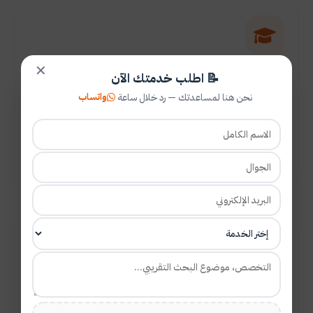
توفير القبول للدراسة واللغة
✕
📝 اطلب خدمتك الآن
خدمة أساسها مصداقية العمل حيث نقوم بالتسجيل في
واتساب
نحن هنا لمساعدتك — رد خلال ساعة
الجامعات المعتمدة وكذلك التسجيل في مراكز اللغة الإنجليزية
والتقديم على الجامعات الموصى بها من خلال متابعة مستمرة
لمستجدات الطلب.
تفاصيل الخدمة
توفير المراجع وتلخيص الدراسات السابقة
لدينا وبشكل حصري مئات آلاف الدراسات الكاملة والتي تضم