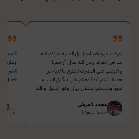
بوركت جهودكم أعزائي في المنارة جزاكم الله
الله يبار
عنا خير الجزاء. بإذن الله تعالى أراجعها
ويبارك ل
وأعرضها على المشرف ليطرح ما لديه من
تعديلات. ثم أبدأ معكم على تدقيق الرسالة
العمل.
لغوياً وتنسيقها بشكل نهائي وفق الدليل وبالله
التوفيق والسداد ✋🏻 تحياتي لكم 🌹
محمد العريفي
ت
جامعة سعودية
ج