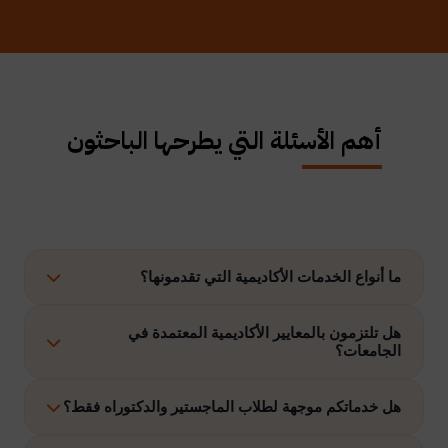
أهم الأسئلة التي يطرحها الباحثون
ما أنواع الخدمات الأكاديمية التي تقدمونها؟
نوفر حلولًا متكاملة تشمل إعداد الرسائل العلمية، الاستشارات
هل تلتزمون بالمعايير الأكاديمية المعتمدة في
الجامعات؟
الأكاديمية، التحليل الإحصائي، إعداد خطة البحث، نشر الأبحاث،
وتنفيذ مشاريع التخرج وغيرها.
نعم، نلتزم بتنفيذ جميع الأعمال وفق ضوابط الدراسات العليا
هل خدماتكم موجهة لطلاب الماجستير والدكتوراه فقط؟
والمعايير الأكاديمية المعتمدة في الجامعات الخليجية والدولية.