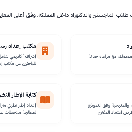
اب الماجستير والدكتوراه داخل المملكة، وفق أعلى المعايير 
اه
مكتب إعداد رسا
خصصك، مع مراعاة حداثة
إشراف أكاديمي شامل 
للباحثين عن مكتب إعد
كتابة الإطار الن
 والمنهجية وفق النموذج
إعداد إطار نظري مترا
ص اعتماد المقترح.
لمعالجة ملاحظات ضعف