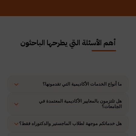
أهم الأسئلة التي يطرحها الباحثون
ما أنواع الخدمات الأكاديمية التي تقدمونها؟
نوفر حلولًا متكاملة تشمل إعداد الرسائل العلمية، الاستشارات
هل تلتزمون بالمعايير الأكاديمية المعتمدة في
الجامعات؟
الأكاديمية، التحليل الإحصائي، إعداد خطة البحث، نشر الأبحاث،
وتنفيذ مشاريع التخرج وغيرها.
نعم، نلتزم بتنفيذ جميع الأعمال وفق ضوابط الدراسات العليا
هل خدماتكم موجهة لطلاب الماجستير والدكتوراه فقط؟
والمعايير الأكاديمية المعتمدة في الجامعات الخليجية والدولية.