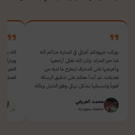
بوركت جهودكم أعزائي في المنارة جزاكم الله
الله يبار
عنا خير الجزاء. بإذن الله تعالى أراجعها
ويبارك ل
وأعرضها على المشرف ليطرح ما لديه من
تعديلات. ثم أبدأ معكم على تدقيق الرسالة
العمل.
لغوياً وتنسيقها بشكل نهائي وفق الدليل وبالله
التوفيق والسداد ✋🏻 تحياتي لكم 🌹
محمد العريفي
ت
جامعة سعودية
ج