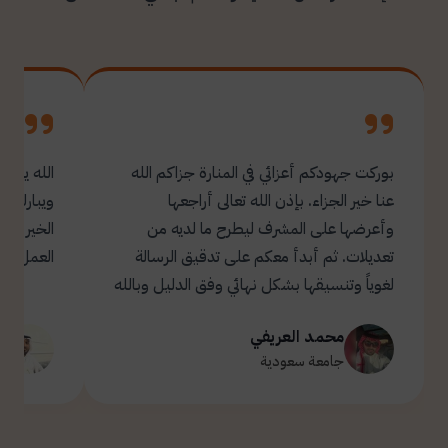
بوركت جهودكم أعزائي في المنارة جزاكم الله
الله يبار
عنا خير الجزاء. بإذن الله تعالى أراجعها
ويبارك ل
وأعرضها على المشرف ليطرح ما لديه من
تعديلات. ثم أبدأ معكم على تدقيق الرسالة
العمل.
لغوياً وتنسيقها بشكل نهائي وفق الدليل وبالله
التوفيق والسداد ✋🏻 تحياتي لكم 🌹
محمد العريفي
ت
جامعة سعودية
ج