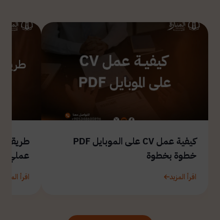
كيفية عمل CV على الموبايل PDF
طريقة ال
خطوة بخطوة
عملي
اقرأ المزيد
اقرأ المزيد