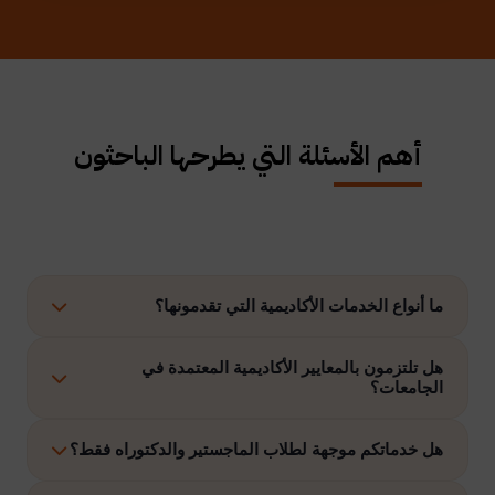
أهم الأسئلة التي يطرحها الباحثون
ما أنواع الخدمات الأكاديمية التي تقدمونها؟
نوفر حلولًا متكاملة تشمل إعداد الرسائل العلمية، الاستشارات
هل تلتزمون بالمعايير الأكاديمية المعتمدة في
الجامعات؟
الأكاديمية، التحليل الإحصائي، إعداد خطة البحث، نشر الأبحاث،
وتنفيذ مشاريع التخرج وغيرها.
نعم، نلتزم بتنفيذ جميع الأعمال وفق ضوابط الدراسات العليا
هل خدماتكم موجهة لطلاب الماجستير والدكتوراه فقط؟
والمعايير الأكاديمية المعتمدة في الجامعات الخليجية والدولية.