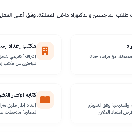
اب الماجستير والدكتوراه داخل المملكة، وفق أعلى المعايير 
اه
مكتب إعداد رسا
خصصك، مع مراعاة حداثة
إشراف أكاديمي شامل 
للباحثين عن مكتب إعد
كتابة الإطار الن
 والمنهجية وفق النموذج
إعداد إطار نظري مترا
ص اعتماد المقترح.
لمعالجة ملاحظات ضعف