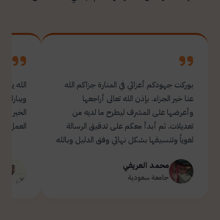
بوركت جهودكم أعزائي في المنارة جزاكم الله
الله يبار
عنا خير الجزاء. بإذن الله تعالى أراجعها
ويبارك ل
وأعرضها على المشرف ليطرح ما لديه من
تعديلات. ثم أبدأ معكم على تدقيق الرسالة
العمل.
لغوياً وتنسيقها بشكل نهائي وفق الدليل وبالله
التوفيق والسداد ✋🏻 تحياتي لكم 🌹
محمد العريفي
ت
جامعة سعودية
ج