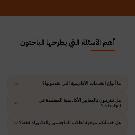
أهم الأسئلة التي يطرحها الباحثون
ما أنواع الخدمات الأكاديمية التي تقدمونها؟
نوفر حلولًا متكاملة تشمل إعداد الرسائل العلمية، الاستشارات
هل تلتزمون بالمعايير الأكاديمية المعتمدة في
الجامعات؟
الأكاديمية، التحليل الإحصائي، إعداد خطة البحث، نشر الأبحاث،
وتنفيذ مشاريع التخرج وغيرها.
نعم، نلتزم بتنفيذ جميع الأعمال وفق ضوابط الدراسات العليا
هل خدماتكم موجهة لطلاب الماجستير والدكتوراه فقط؟
والمعايير الأكاديمية المعتمدة في الجامعات الخليجية والدولية.