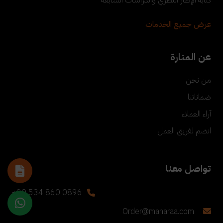
عرض جميع الخدمات
عن المنارة
من نحن
ضماناتنا
آراء العملاء
انضم لفريق العمل
تواصل معنا
+90 534 860 0896
Order@manaraa.com