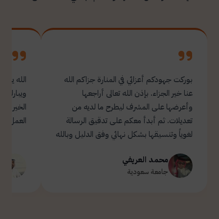
بوركت جهودكم أعزائي في المنارة جزاكم الله
الله يبار
عنا خير الجزاء. بإذن الله تعالى أراجعها
ويبارك ل
وأعرضها على المشرف ليطرح ما لديه من
تعديلات. ثم أبدأ معكم على تدقيق الرسالة
العمل.
لغوياً وتنسيقها بشكل نهائي وفق الدليل وبالله
التوفيق والسداد ✋🏻 تحياتي لكم 🌹
محمد العريفي
ت
جامعة سعودية
ج