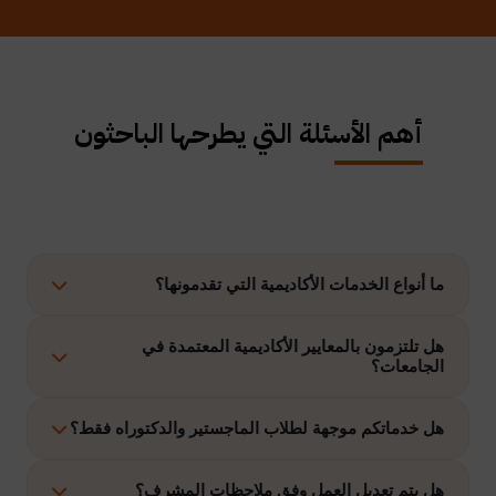
أهم الأسئلة التي يطرحها الباحثون
ما أنواع الخدمات الأكاديمية التي تقدمونها؟
نوفر حلولًا متكاملة تشمل إعداد الرسائل العلمية، الاستشارات
هل تلتزمون بالمعايير الأكاديمية المعتمدة في
الجامعات؟
الأكاديمية، التحليل الإحصائي، إعداد خطة البحث، نشر الأبحاث،
وتنفيذ مشاريع التخرج وغيرها.
نعم، نلتزم بتنفيذ جميع الأعمال وفق ضوابط الدراسات العليا
هل خدماتكم موجهة لطلاب الماجستير والدكتوراه فقط؟
والمعايير الأكاديمية المعتمدة في الجامعات الخليجية والدولية.
نقدم خدماتنا لطلاب الدراسات العليا، وطلاب البكالوريوس في
هل يتم تعديل العمل وفق ملاحظات المشرف؟