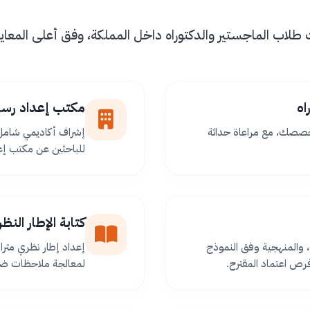
اب الماجستير والدكتوراه داخل المملكة، وفق أعلى المعايير 
اه
مكتب إعداد رسا
خصصك، مع مراعاة حداثة
إشراف أكاديمي شامل 
للباحثين عن مكتب إعد
كتابة الإطار الن
 والمنهجية وفق النموذج
إعداد إطار نظري مترا
ص اعتماد المقترح.
لمعالجة ملاحظات ضعف