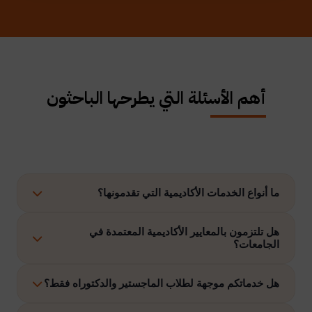
أهم الأسئلة التي يطرحها الباحثون
ما أنواع الخدمات الأكاديمية التي تقدمونها؟
نوفر حلولًا متكاملة تشمل إعداد الرسائل العلمية، الاستشارات
هل تلتزمون بالمعايير الأكاديمية المعتمدة في
الجامعات؟
الأكاديمية، التحليل الإحصائي، إعداد خطة البحث، نشر الأبحاث،
وتنفيذ مشاريع التخرج وغيرها.
نعم، نلتزم بتنفيذ جميع الأعمال وفق ضوابط الدراسات العليا
هل خدماتكم موجهة لطلاب الماجستير والدكتوراه فقط؟
والمعايير الأكاديمية المعتمدة في الجامعات الخليجية والدولية.