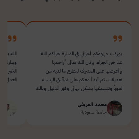
بوركت جهودكم أعزائي في المنارة جزاكم الله
الله يبار
عنا خير الجزاء. بإذن الله تعالى أراجعها
ويبارك ل
وأعرضها على المشرف ليطرح ما لديه من
تعديلات. ثم أبدأ معكم على تدقيق الرسالة
العمل.
لغوياً وتنسيقها بشكل نهائي وفق الدليل وبالله
التوفيق والسداد ✋🏻 تحياتي لكم 🌹
محمد العريفي
ت
جامعة سعودية
ج