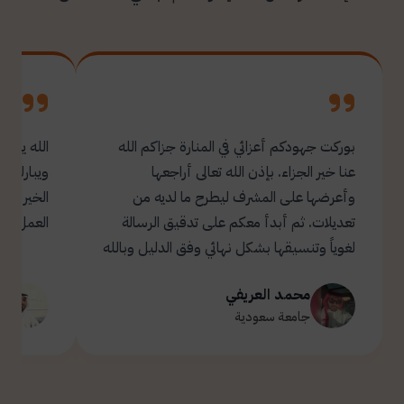
بوركت جهودكم أعزائي في المنارة جزاكم الله
الله يبار
عنا خير الجزاء. بإذن الله تعالى أراجعها
ويبارك ل
وأعرضها على المشرف ليطرح ما لديه من
تعديلات. ثم أبدأ معكم على تدقيق الرسالة
العمل.
لغوياً وتنسيقها بشكل نهائي وفق الدليل وبالله
التوفيق والسداد ✋🏻 تحياتي لكم 🌹
محمد العريفي
ت
جامعة سعودية
ج