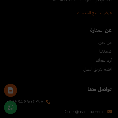
عرض جميع الخدمات
عن المنارة
من نحن
ضماناتنا
آراء العملاء
انضم لفريق العمل
تواصل معنا
+90 534 860 0896
Order@manaraa.com