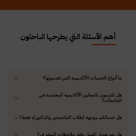
أهم الأسئلة التي يطرحها الباحثون
ما أنواع الخدمات الأكاديمية التي تقدمونها؟
نوفر حلولًا متكاملة تشمل إعداد الرسائل العلمية، الاستشارات
هل تلتزمون بالمعايير الأكاديمية المعتمدة في
الجامعات؟
الأكاديمية، التحليل الإحصائي، إعداد خطة البحث، نشر الأبحاث،
وتنفيذ مشاريع التخرج وغيرها.
نعم، نلتزم بتنفيذ جميع الأعمال وفق ضوابط الدراسات العليا
هل خدماتكم موجهة لطلاب الماجستير والدكتوراه فقط؟
والمعايير الأكاديمية المعتمدة في الجامعات الخليجية والدولية.
نقدم خدماتنا لطلاب الدراسات العليا، وطلاب البكالوريوس في
هل يتم تعديل العمل وفق ملاحظات المشرف؟