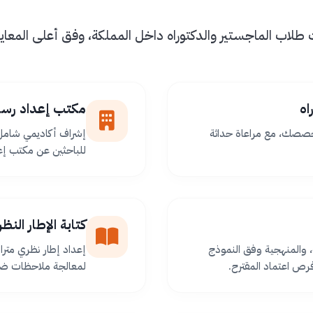
اب الماجستير والدكتوراه داخل المملكة، وفق أعلى المعايير 
اه
مكتب إعداد رسا
خصصك، مع مراعاة حداثة
إشراف أكاديمي شامل 
للباحثين عن مكتب إعد
كتابة الإطار الن
 والمنهجية وفق النموذج
إعداد إطار نظري مترا
ص اعتماد المقترح.
لمعالجة ملاحظات ضعف