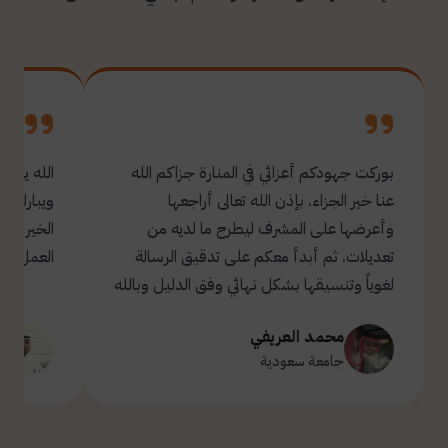
بوركت جهودكم أعزائي في المنارة جزاكم الله
الله يبار
عنا خير الجزاء. بإذن الله تعالى أراجعها
ويبارك ل
وأعرضها على المشرف ليطرح ما لديه من
تعديلات. ثم أبدأ معكم على تدقيق الرسالة
العمل.
لغوياً وتنسيقها بشكل نهائي وفق الدليل وبالله
التوفيق والسداد ✋🏻 تحياتي لكم 🌹
محمد العريفي
ت
جامعة سعودية
ج