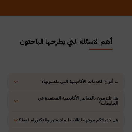
أهم الأسئلة التي يطرحها الباحثون
ما أنواع الخدمات الأكاديمية التي تقدمونها؟
نوفر حلولًا متكاملة تشمل إعداد الرسائل العلمية، الاستشارات
هل تلتزمون بالمعايير الأكاديمية المعتمدة في
الجامعات؟
الأكاديمية، التحليل الإحصائي، إعداد خطة البحث، نشر الأبحاث،
وتنفيذ مشاريع التخرج وغيرها.
نعم، نلتزم بتنفيذ جميع الأعمال وفق ضوابط الدراسات العليا
هل خدماتكم موجهة لطلاب الماجستير والدكتوراه فقط؟
والمعايير الأكاديمية المعتمدة في الجامعات الخليجية والدولية.