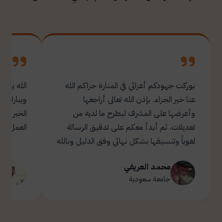
بوركت جهودكم أعزائي في المنارة جزاكم الله
الله يبار
عنا خير الجزاء. بإذن الله تعالى أراجعها
ويبارك ل
وأعرضها على المشرف ليطرح ما لديه من
تعديلات. ثم أبدأ معكم على تدقيق الرسالة
العمل.
لغوياً وتنسيقها بشكل نهائي وفق الدليل وبالله
التوفيق والسداد ✋🏻 تحياتي لكم 🌹
محمد العريفي
ت
جامعة سعودية
ج