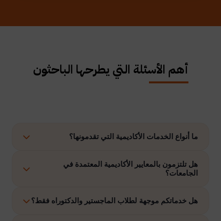
أهم الأسئلة التي يطرحها الباحثون
ما أنواع الخدمات الأكاديمية التي تقدمونها؟
نوفر حلولًا متكاملة تشمل إعداد الرسائل العلمية، الاستشارات
هل تلتزمون بالمعايير الأكاديمية المعتمدة في
الجامعات؟
الأكاديمية، التحليل الإحصائي، إعداد خطة البحث، نشر الأبحاث،
وتنفيذ مشاريع التخرج وغيرها.
نعم، نلتزم بتنفيذ جميع الأعمال وفق ضوابط الدراسات العليا
هل خدماتكم موجهة لطلاب الماجستير والدكتوراه فقط؟
والمعايير الأكاديمية المعتمدة في الجامعات الخليجية والدولية.