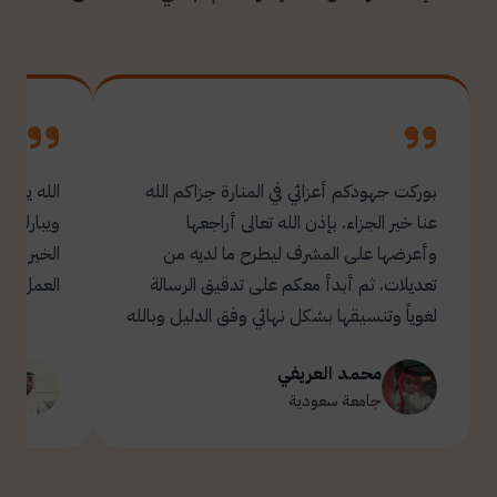
بوركت جهودكم أعزائي في المنارة جزاكم الله
الله يبار
عنا خير الجزاء. بإذن الله تعالى أراجعها
ويبارك ل
وأعرضها على المشرف ليطرح ما لديه من
تعديلات. ثم أبدأ معكم على تدقيق الرسالة
العمل.
لغوياً وتنسيقها بشكل نهائي وفق الدليل وبالله
التوفيق والسداد ✋🏻 تحياتي لكم 🌹
محمد العريفي
ت
جامعة سعودية
ج