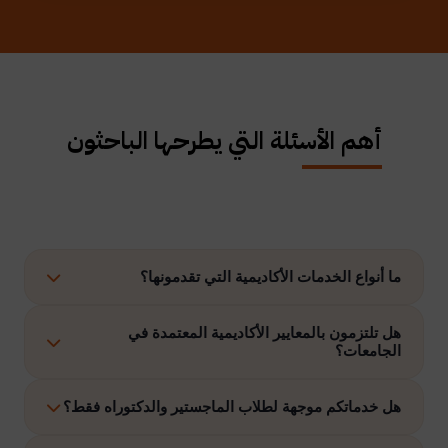
أهم الأسئلة التي يطرحها الباحثون
ما أنواع الخدمات الأكاديمية التي تقدمونها؟
نوفر حلولًا متكاملة تشمل إعداد الرسائل العلمية، الاستشارات
هل تلتزمون بالمعايير الأكاديمية المعتمدة في
الجامعات؟
الأكاديمية، التحليل الإحصائي، إعداد خطة البحث، نشر الأبحاث،
وتنفيذ مشاريع التخرج وغيرها.
نعم، نلتزم بتنفيذ جميع الأعمال وفق ضوابط الدراسات العليا
هل خدماتكم موجهة لطلاب الماجستير والدكتوراه فقط؟
والمعايير الأكاديمية المعتمدة في الجامعات الخليجية والدولية.