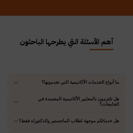
أهم الأسئلة التي يطرحها الباحثون
ما أنواع الخدمات الأكاديمية التي تقدمونها؟
نوفر حلولًا متكاملة تشمل إعداد الرسائل العلمية، الاستشارات
هل تلتزمون بالمعايير الأكاديمية المعتمدة في
الجامعات؟
الأكاديمية، التحليل الإحصائي، إعداد خطة البحث، نشر الأبحاث،
وتنفيذ مشاريع التخرج وغيرها.
نعم، نلتزم بتنفيذ جميع الأعمال وفق ضوابط الدراسات العليا
هل خدماتكم موجهة لطلاب الماجستير والدكتوراه فقط؟
والمعايير الأكاديمية المعتمدة في الجامعات الخليجية والدولية.