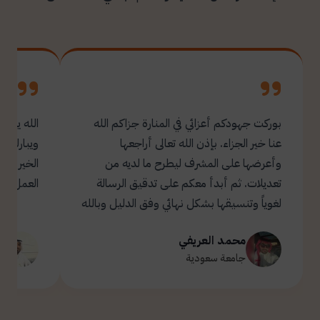
بوركت جهودكم أعزائي في المنارة جزاكم الله
الله يبار
عنا خير الجزاء. بإذن الله تعالى أراجعها
ويبارك ل
وأعرضها على المشرف ليطرح ما لديه من
تعديلات. ثم أبدأ معكم على تدقيق الرسالة
العمل.
لغوياً وتنسيقها بشكل نهائي وفق الدليل وبالله
التوفيق والسداد ✋🏻 تحياتي لكم 🌹
محمد العريفي
ت
جامعة سعودية
ج