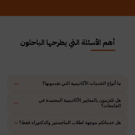
أهم الأسئلة التي يطرحها الباحثون
ما أنواع الخدمات الأكاديمية التي تقدمونها؟
نوفر حلولًا متكاملة تشمل إعداد الرسائل العلمية، الاستشارات
هل تلتزمون بالمعايير الأكاديمية المعتمدة في
الجامعات؟
الأكاديمية، التحليل الإحصائي، إعداد خطة البحث، نشر الأبحاث،
وتنفيذ مشاريع التخرج وغيرها.
نعم، نلتزم بتنفيذ جميع الأعمال وفق ضوابط الدراسات العليا
هل خدماتكم موجهة لطلاب الماجستير والدكتوراه فقط؟
والمعايير الأكاديمية المعتمدة في الجامعات الخليجية والدولية.