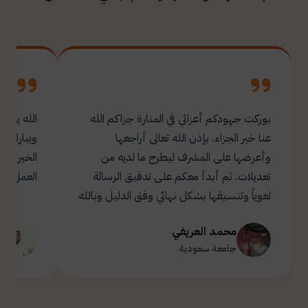
بوركت جهودكم أعزائي في المنارة جزاكم الله
الله يبار
عنا خير الجزاء. بإذن الله تعالى أراجعها
ويبارك ل
وأعرضها على المشرف ليطرح ما لديه من
تعديلات. ثم أبدأ معكم على تدقيق الرسالة
العمل.
لغوياً وتنسيقها بشكل نهائي وفق الدليل وبالله
التوفيق والسداد ✋🏻 تحياتي لكم 🌹
محمد العريفي
ت
جامعة سعودية
ج