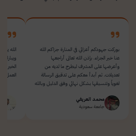
بوركت جهودكم أعزائي في المنارة جزاكم الله
الله يبار
عنا خير الجزاء. بإذن الله تعالى أراجعها
ويبارك ل
وأعرضها على المشرف ليطرح ما لديه من
تعديلات. ثم أبدأ معكم على تدقيق الرسالة
العمل.
لغوياً وتنسيقها بشكل نهائي وفق الدليل وبالله
التوفيق والسداد ✋🏻 تحياتي لكم 🌹
محمد العريفي
ت
جامعة سعودية
ج