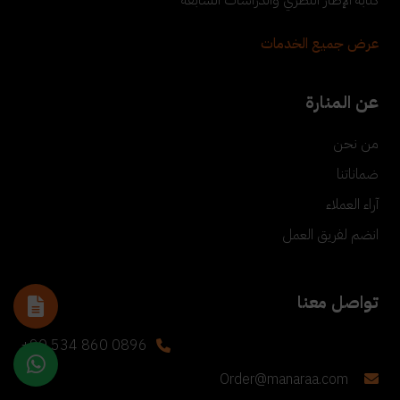
عرض جميع الخدمات
عن المنارة
من نحن
ضماناتنا
آراء العملاء
انضم لفريق العمل
تواصل معنا
+90 534 860 0896
Order@manaraa.com