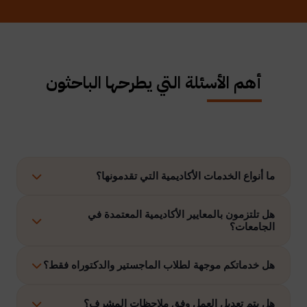
أهم الأسئلة التي يطرحها الباحثون
ما أنواع الخدمات الأكاديمية التي تقدمونها؟
نوفر حلولًا متكاملة تشمل إعداد الرسائل العلمية، الاستشارات
هل تلتزمون بالمعايير الأكاديمية المعتمدة في
الجامعات؟
الأكاديمية، التحليل الإحصائي، إعداد خطة البحث، نشر الأبحاث،
وتنفيذ مشاريع التخرج وغيرها.
نعم، نلتزم بتنفيذ جميع الأعمال وفق ضوابط الدراسات العليا
هل خدماتكم موجهة لطلاب الماجستير والدكتوراه فقط؟
والمعايير الأكاديمية المعتمدة في الجامعات الخليجية والدولية.
نقدم خدماتنا لطلاب الدراسات العليا، وطلاب البكالوريوس في
هل يتم تعديل العمل وفق ملاحظات المشرف؟