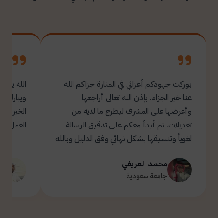
بوركت جهودكم أعزائي في المنارة جزاكم الله
الله يبار
عنا خير الجزاء. بإذن الله تعالى أراجعها
ويبارك ل
وأعرضها على المشرف ليطرح ما لديه من
تعديلات. ثم أبدأ معكم على تدقيق الرسالة
العمل.
لغوياً وتنسيقها بشكل نهائي وفق الدليل وبالله
التوفيق والسداد ✋🏻 تحياتي لكم 🌹
محمد العريفي
ت
جامعة سعودية
ج