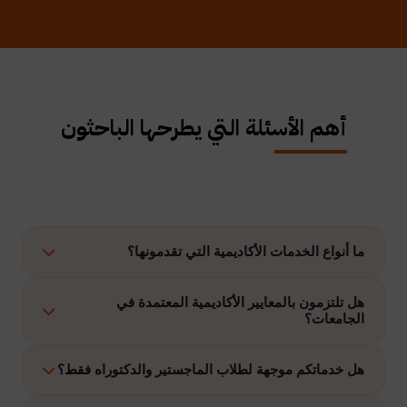
أهم الأسئلة التي يطرحها الباحثون
ما أنواع الخدمات الأكاديمية التي تقدمونها؟
نوفر حلولًا متكاملة تشمل إعداد الرسائل العلمية، الاستشارات
هل تلتزمون بالمعايير الأكاديمية المعتمدة في
الجامعات؟
الأكاديمية، التحليل الإحصائي، إعداد خطة البحث، نشر الأبحاث،
وتنفيذ مشاريع التخرج وغيرها.
نعم، نلتزم بتنفيذ جميع الأعمال وفق ضوابط الدراسات العليا
هل خدماتكم موجهة لطلاب الماجستير والدكتوراه فقط؟
والمعايير الأكاديمية المعتمدة في الجامعات الخليجية والدولية.