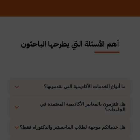
أهم الأسئلة التي يطرحها الباحثون
ما أنواع الخدمات الأكاديمية التي تقدمونها؟
نوفر حلولًا متكاملة تشمل إعداد الرسائل العلمية، الاستشارات
هل تلتزمون بالمعايير الأكاديمية المعتمدة في
الجامعات؟
الأكاديمية، التحليل الإحصائي، إعداد خطة البحث، نشر الأبحاث،
وتنفيذ مشاريع التخرج وغيرها.
نعم، نلتزم بتنفيذ جميع الأعمال وفق ضوابط الدراسات العليا
هل خدماتكم موجهة لطلاب الماجستير والدكتوراه فقط؟
والمعايير الأكاديمية المعتمدة في الجامعات الخليجية والدولية.