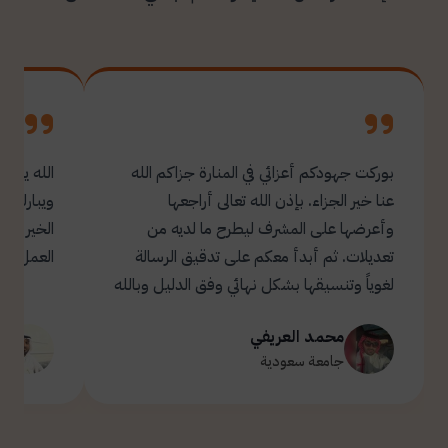
بوركت جهودكم أعزائي في المنارة جزاكم الله
الله يبار
عنا خير الجزاء. بإذن الله تعالى أراجعها
ويبارك ل
وأعرضها على المشرف ليطرح ما لديه من
تعديلات. ثم أبدأ معكم على تدقيق الرسالة
العمل.
لغوياً وتنسيقها بشكل نهائي وفق الدليل وبالله
التوفيق والسداد ✋🏻 تحياتي لكم 🌹
محمد العريفي
ت
جامعة سعودية
ج