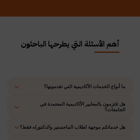
أهم الأسئلة التي يطرحها الباحثون
ما أنواع الخدمات الأكاديمية التي تقدمونها؟
نوفر حلولًا متكاملة تشمل إعداد الرسائل العلمية، الاستشارات
هل تلتزمون بالمعايير الأكاديمية المعتمدة في
الجامعات؟
الأكاديمية، التحليل الإحصائي، إعداد خطة البحث، نشر الأبحاث،
وتنفيذ مشاريع التخرج وغيرها.
نعم، نلتزم بتنفيذ جميع الأعمال وفق ضوابط الدراسات العليا
هل خدماتكم موجهة لطلاب الماجستير والدكتوراه فقط؟
والمعايير الأكاديمية المعتمدة في الجامعات الخليجية والدولية.