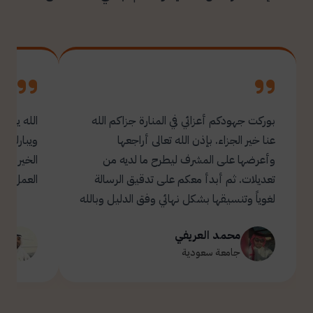
بوركت جهودكم أعزائي في المنارة جزاكم الله
الله يبار
عنا خير الجزاء. بإذن الله تعالى أراجعها
ويبارك ل
وأعرضها على المشرف ليطرح ما لديه من
تعديلات. ثم أبدأ معكم على تدقيق الرسالة
العمل.
لغوياً وتنسيقها بشكل نهائي وفق الدليل وبالله
التوفيق والسداد ✋🏻 تحياتي لكم 🌹
محمد العريفي
ت
جامعة سعودية
ج