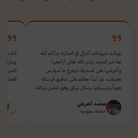
بوركت جهودكم أعزائي في المنارة جزاكم الله
الله يبار
عنا خير الجزاء. بإذن الله تعالى أراجعها
ويبارك ل
وأعرضها على المشرف ليطرح ما لديه من
تعديلات. ثم أبدأ معكم على تدقيق الرسالة
العمل.
لغوياً وتنسيقها بشكل نهائي وفق الدليل وبالله
التوفيق والسداد ✋🏻 تحياتي لكم 🌹
محمد العريفي
ت
جامعة سعودية
ج