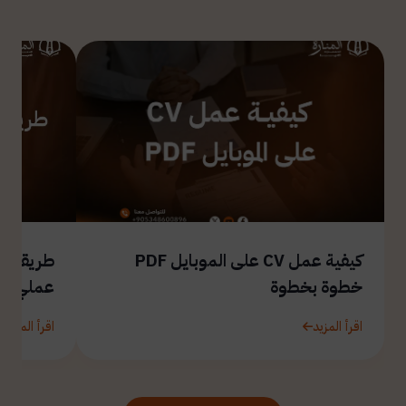
كيفية عمل CV على الموبايل PDF
طريقة ال
خطوة بخطوة
عملي
اقرأ المزيد
اقرأ المزيد