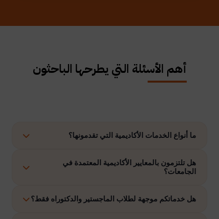
أهم الأسئلة التي يطرحها الباحثون
ما أنواع الخدمات الأكاديمية التي تقدمونها؟
نوفر حلولًا متكاملة تشمل إعداد الرسائل العلمية، الاستشارات
هل تلتزمون بالمعايير الأكاديمية المعتمدة في
الجامعات؟
الأكاديمية، التحليل الإحصائي، إعداد خطة البحث، نشر الأبحاث،
وتنفيذ مشاريع التخرج وغيرها.
نعم، نلتزم بتنفيذ جميع الأعمال وفق ضوابط الدراسات العليا
هل خدماتكم موجهة لطلاب الماجستير والدكتوراه فقط؟
والمعايير الأكاديمية المعتمدة في الجامعات الخليجية والدولية.