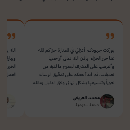
بوركت جهودكم أعزائي في المنارة جزاكم الله
الله يبار
عنا خير الجزاء. بإذن الله تعالى أراجعها
ويبارك ل
وأعرضها على المشرف ليطرح ما لديه من
تعديلات. ثم أبدأ معكم على تدقيق الرسالة
العمل.
لغوياً وتنسيقها بشكل نهائي وفق الدليل وبالله
التوفيق والسداد ✋🏻 تحياتي لكم 🌹
محمد العريفي
ت
جامعة سعودية
ج