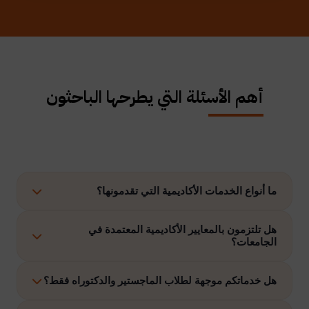
أهم الأسئلة التي يطرحها الباحثون
ما أنواع الخدمات الأكاديمية التي تقدمونها؟
نوفر حلولًا متكاملة تشمل إعداد الرسائل العلمية، الاستشارات
هل تلتزمون بالمعايير الأكاديمية المعتمدة في
الجامعات؟
الأكاديمية، التحليل الإحصائي، إعداد خطة البحث، نشر الأبحاث،
وتنفيذ مشاريع التخرج وغيرها.
نعم، نلتزم بتنفيذ جميع الأعمال وفق ضوابط الدراسات العليا
هل خدماتكم موجهة لطلاب الماجستير والدكتوراه فقط؟
والمعايير الأكاديمية المعتمدة في الجامعات الخليجية والدولية.