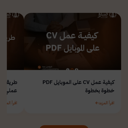
كيفية عمل CV على الموبايل PDF
طريقة ال
خطوة بخطوة
عملي
اقرأ المزيد
اقرأ المزيد