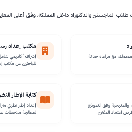
اب الماجستير والدكتوراه داخل المملكة، وفق أعلى المعايير 
اه
مكتب إعداد رسا
خصصك، مع مراعاة حداثة
إشراف أكاديمي شامل 
للباحثين عن مكتب إعد
كتابة الإطار الن
 والمنهجية وفق النموذج
إعداد إطار نظري مترا
ص اعتماد المقترح.
لمعالجة ملاحظات ضعف