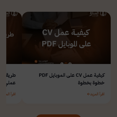
كيفية عمل CV على الموبايل PDF
طريقة ال
خطوة بخطوة
عملي
اقرأ المزيد
اقرأ المزيد