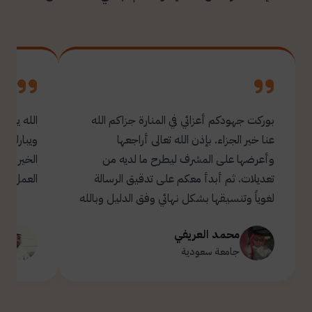
بوركت جهودكم أعزائي في المنارة جزاكم الله
الله يبار
عنا خير الجزاء. بإذن الله تعالى أراجعها
ويبارك ل
وأعرضها على المشرف ليطرح ما لديه من
تعديلات. ثم أبدأ معكم على تدقيق الرسالة
العمل.
لغوياً وتنسيقها بشكل نهائي وفق الدليل وبالله
التوفيق والسداد ✋🏻 تحياتي لكم 🌹
محمد العريفي
ت
جامعة سعودية
ج