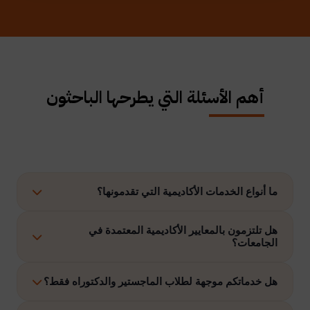
أهم الأسئلة التي يطرحها الباحثون
ما أنواع الخدمات الأكاديمية التي تقدمونها؟
نوفر حلولًا متكاملة تشمل إعداد الرسائل العلمية، الاستشارات
هل تلتزمون بالمعايير الأكاديمية المعتمدة في
الجامعات؟
الأكاديمية، التحليل الإحصائي، إعداد خطة البحث، نشر الأبحاث،
وتنفيذ مشاريع التخرج وغيرها.
نعم، نلتزم بتنفيذ جميع الأعمال وفق ضوابط الدراسات العليا
هل خدماتكم موجهة لطلاب الماجستير والدكتوراه فقط؟
والمعايير الأكاديمية المعتمدة في الجامعات الخليجية والدولية.