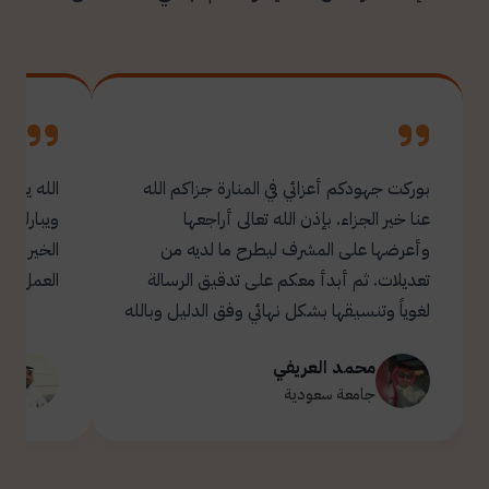
بوركت جهودكم أعزائي في المنارة جزاكم الله
الله يبار
عنا خير الجزاء. بإذن الله تعالى أراجعها
ويبارك ل
وأعرضها على المشرف ليطرح ما لديه من
تعديلات. ثم أبدأ معكم على تدقيق الرسالة
العمل.
لغوياً وتنسيقها بشكل نهائي وفق الدليل وبالله
التوفيق والسداد ✋🏻 تحياتي لكم 🌹
محمد العريفي
ت
جامعة سعودية
ج