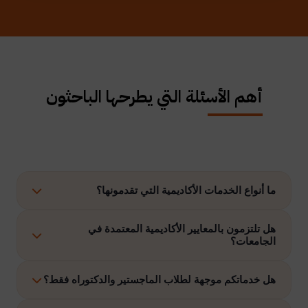
أهم الأسئلة التي يطرحها الباحثون
ما أنواع الخدمات الأكاديمية التي تقدمونها؟
نوفر حلولًا متكاملة تشمل إعداد الرسائل العلمية، الاستشارات
هل تلتزمون بالمعايير الأكاديمية المعتمدة في
الجامعات؟
الأكاديمية، التحليل الإحصائي، إعداد خطة البحث، نشر الأبحاث،
وتنفيذ مشاريع التخرج وغيرها.
نعم، نلتزم بتنفيذ جميع الأعمال وفق ضوابط الدراسات العليا
هل خدماتكم موجهة لطلاب الماجستير والدكتوراه فقط؟
والمعايير الأكاديمية المعتمدة في الجامعات الخليجية والدولية.