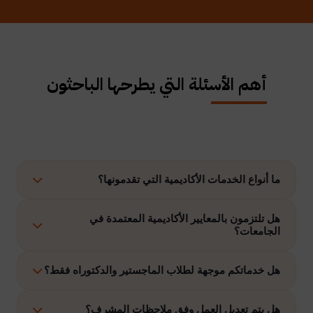
أهم الأسئلة التي يطرحها الباحثون
ما أنواع الخدمات الأكاديمية التي تقدمونها؟
نوفر حلولًا متكاملة تشمل إعداد الرسائل العلمية، الاستشارات
هل تلتزمون بالمعايير الأكاديمية المعتمدة في
الجامعات؟
الأكاديمية، التحليل الإحصائي، إعداد خطة البحث، نشر الأبحاث،
وتنفيذ مشاريع التخرج وغيرها.
نعم، نلتزم بتنفيذ جميع الأعمال وفق ضوابط الدراسات العليا
هل خدماتكم موجهة لطلاب الماجستير والدكتوراه فقط؟
والمعايير الأكاديمية المعتمدة في الجامعات الخليجية والدولية.
نقدم خدماتنا لطلاب الدراسات العليا، وطلاب البكالوريوس في
هل يتم تعديل العمل وفق ملاحظات المشرف؟