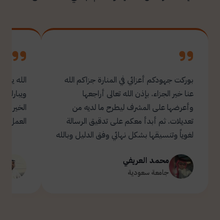
بوركت جهودكم أعزائي في المنارة جزاكم الله
الله يبار
عنا خير الجزاء. بإذن الله تعالى أراجعها
ويبارك ل
وأعرضها على المشرف ليطرح ما لديه من
تعديلات. ثم أبدأ معكم على تدقيق الرسالة
العمل.
لغوياً وتنسيقها بشكل نهائي وفق الدليل وبالله
التوفيق والسداد ✋🏻 تحياتي لكم 🌹
محمد العريفي
ت
جامعة سعودية
ج