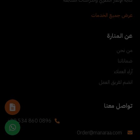
عرض جميع الخدمات
عن المنارة
من نحن
ضماناتنا
آراء العملاء
انضم لفريق العمل
تواصل معنا
+90 534 860 0896
Order@manaraa.com