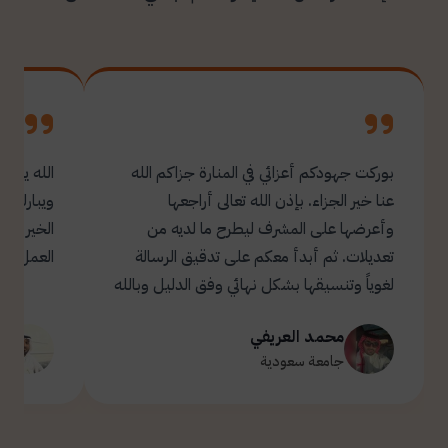
بوركت جهودكم أعزائي في المنارة جزاكم الله
الله يبار
عنا خير الجزاء. بإذن الله تعالى أراجعها
ويبارك ل
وأعرضها على المشرف ليطرح ما لديه من
تعديلات. ثم أبدأ معكم على تدقيق الرسالة
العمل.
لغوياً وتنسيقها بشكل نهائي وفق الدليل وبالله
التوفيق والسداد ✋🏻 تحياتي لكم 🌹
محمد العريفي
ت
جامعة سعودية
ج