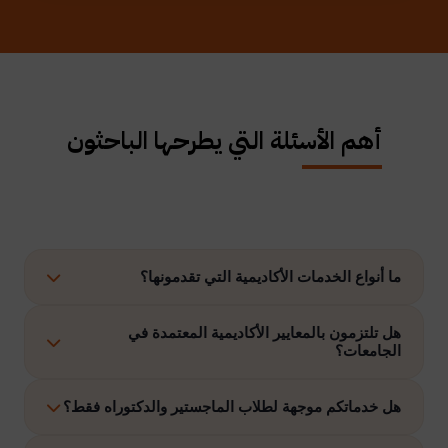
أهم الأسئلة التي يطرحها الباحثون
ما أنواع الخدمات الأكاديمية التي تقدمونها؟
نوفر حلولًا متكاملة تشمل إعداد الرسائل العلمية، الاستشارات
هل تلتزمون بالمعايير الأكاديمية المعتمدة في
الجامعات؟
الأكاديمية، التحليل الإحصائي، إعداد خطة البحث، نشر الأبحاث،
وتنفيذ مشاريع التخرج وغيرها.
نعم، نلتزم بتنفيذ جميع الأعمال وفق ضوابط الدراسات العليا
هل خدماتكم موجهة لطلاب الماجستير والدكتوراه فقط؟
والمعايير الأكاديمية المعتمدة في الجامعات الخليجية والدولية.