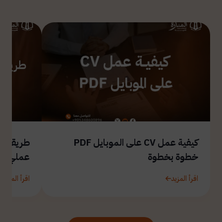
كيفية عمل CV على الموبايل PDF
طريقة ال
خطوة بخطوة
عملي
اقرأ المزيد
اقرأ المزيد