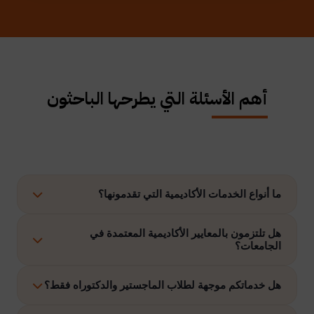
أهم الأسئلة التي يطرحها الباحثون
ما أنواع الخدمات الأكاديمية التي تقدمونها؟
نوفر حلولًا متكاملة تشمل إعداد الرسائل العلمية، الاستشارات
هل تلتزمون بالمعايير الأكاديمية المعتمدة في
الجامعات؟
الأكاديمية، التحليل الإحصائي، إعداد خطة البحث، نشر الأبحاث،
وتنفيذ مشاريع التخرج وغيرها.
نعم، نلتزم بتنفيذ جميع الأعمال وفق ضوابط الدراسات العليا
هل خدماتكم موجهة لطلاب الماجستير والدكتوراه فقط؟
والمعايير الأكاديمية المعتمدة في الجامعات الخليجية والدولية.