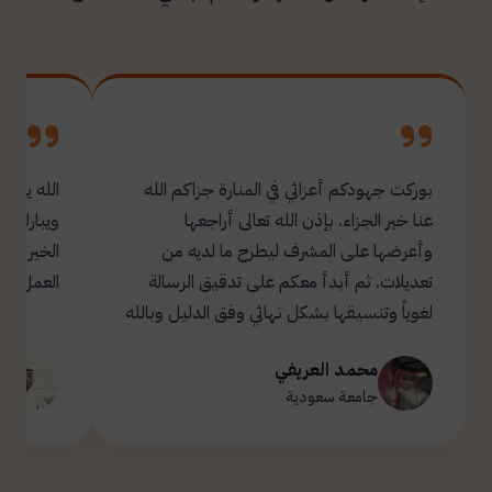
بوركت جهودكم أعزائي في المنارة جزاكم الله
الله يبار
عنا خير الجزاء. بإذن الله تعالى أراجعها
ويبارك ل
وأعرضها على المشرف ليطرح ما لديه من
تعديلات. ثم أبدأ معكم على تدقيق الرسالة
العمل.
لغوياً وتنسيقها بشكل نهائي وفق الدليل وبالله
التوفيق والسداد ✋🏻 تحياتي لكم 🌹
محمد العريفي
ت
جامعة سعودية
ج