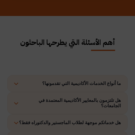
أهم الأسئلة التي يطرحها الباحثون
ما أنواع الخدمات الأكاديمية التي تقدمونها؟
نوفر حلولًا متكاملة تشمل إعداد الرسائل العلمية، الاستشارات
هل تلتزمون بالمعايير الأكاديمية المعتمدة في
الجامعات؟
الأكاديمية، التحليل الإحصائي، إعداد خطة البحث، نشر الأبحاث،
وتنفيذ مشاريع التخرج وغيرها.
نعم، نلتزم بتنفيذ جميع الأعمال وفق ضوابط الدراسات العليا
هل خدماتكم موجهة لطلاب الماجستير والدكتوراه فقط؟
والمعايير الأكاديمية المعتمدة في الجامعات الخليجية والدولية.