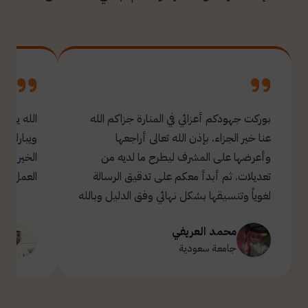
بوركت جهودكم أعزائي في المنارة جزاكم الله
الله يبار
عنا خير الجزاء. بإذن الله تعالى أراجعها
ويبارك ل
وأعرضها على المشرف ليطرح ما لديه من
تعديلات. ثم أبدأ معكم على تدقيق الرسالة
العمل.
لغوياً وتنسيقها بشكل نهائي وفق الدليل وبالله
التوفيق والسداد ✋🏻 تحياتي لكم 🌹
محمد العريفي
ت
جامعة سعودية
ج