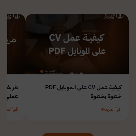
كيفية عمل CV على الموبايل PDF
طريقة ال
خطوة بخطوة
عملي
اقرأ المزيد
اقرأ المزيد