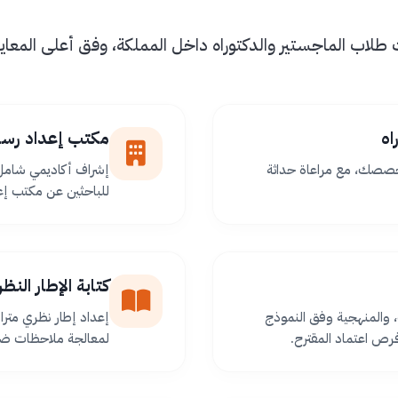
اب الماجستير والدكتوراه داخل المملكة، وفق أعلى المعايير 
اه
مكتب إعداد رسا
خصصك، مع مراعاة حداثة
إشراف أكاديمي شامل 
للباحثين عن مكتب إعد
كتابة الإطار الن
 والمنهجية وفق النموذج
إعداد إطار نظري مترا
ص اعتماد المقترح.
لمعالجة ملاحظات ضعف