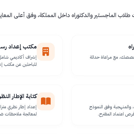
اب الماجستير والدكتوراه داخل المملكة، وفق أعلى المعايير 
اه
مكتب إعداد رسا
خصصك، مع مراعاة حداثة
إشراف أكاديمي شامل 
للباحثين عن مكتب إعد
كتابة الإطار الن
 والمنهجية وفق النموذج
إعداد إطار نظري مترا
ص اعتماد المقترح.
لمعالجة ملاحظات ضعف