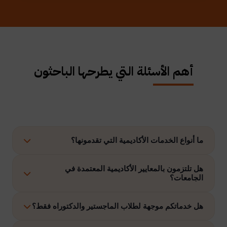
أهم الأسئلة التي يطرحها الباحثون
ما أنواع الخدمات الأكاديمية التي تقدمونها؟
نوفر حلولًا متكاملة تشمل إعداد الرسائل العلمية، الاستشارات
هل تلتزمون بالمعايير الأكاديمية المعتمدة في
الجامعات؟
الأكاديمية، التحليل الإحصائي، إعداد خطة البحث، نشر الأبحاث،
وتنفيذ مشاريع التخرج وغيرها.
نعم، نلتزم بتنفيذ جميع الأعمال وفق ضوابط الدراسات العليا
هل خدماتكم موجهة لطلاب الماجستير والدكتوراه فقط؟
والمعايير الأكاديمية المعتمدة في الجامعات الخليجية والدولية.