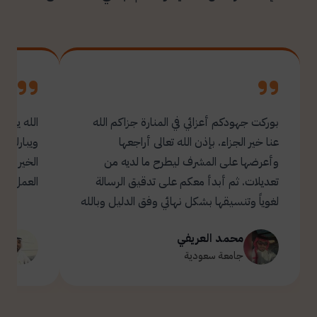
بوركت جهودكم أعزائي في المنارة جزاكم الله
الله يبار
عنا خير الجزاء. بإذن الله تعالى أراجعها
ويبارك ل
وأعرضها على المشرف ليطرح ما لديه من
تعديلات. ثم أبدأ معكم على تدقيق الرسالة
العمل.
لغوياً وتنسيقها بشكل نهائي وفق الدليل وبالله
التوفيق والسداد ✋🏻 تحياتي لكم 🌹
محمد العريفي
ت
جامعة سعودية
ج