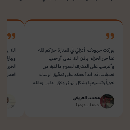
بوركت جهودكم أعزائي في المنارة جزاكم الله
الله يبار
عنا خير الجزاء. بإذن الله تعالى أراجعها
ويبارك ل
وأعرضها على المشرف ليطرح ما لديه من
تعديلات. ثم أبدأ معكم على تدقيق الرسالة
العمل.
لغوياً وتنسيقها بشكل نهائي وفق الدليل وبالله
التوفيق والسداد ✋🏻 تحياتي لكم 🌹
محمد العريفي
ت
جامعة سعودية
ج