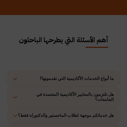
أهم الأسئلة التي يطرحها الباحثون
ما أنواع الخدمات الأكاديمية التي تقدمونها؟
نوفر حلولًا متكاملة تشمل إعداد الرسائل العلمية، الاستشارات
هل تلتزمون بالمعايير الأكاديمية المعتمدة في
الجامعات؟
الأكاديمية، التحليل الإحصائي، إعداد خطة البحث، نشر الأبحاث،
وتنفيذ مشاريع التخرج وغيرها.
نعم، نلتزم بتنفيذ جميع الأعمال وفق ضوابط الدراسات العليا
هل خدماتكم موجهة لطلاب الماجستير والدكتوراه فقط؟
والمعايير الأكاديمية المعتمدة في الجامعات الخليجية والدولية.