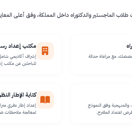
اب الماجستير والدكتوراه داخل المملكة، وفق أعلى المعايير 
اه
مكتب إعداد رسا
خصصك، مع مراعاة حداثة
إشراف أكاديمي شامل 
للباحثين عن مكتب إعد
كتابة الإطار الن
 والمنهجية وفق النموذج
إعداد إطار نظري مترا
ص اعتماد المقترح.
لمعالجة ملاحظات ضعف