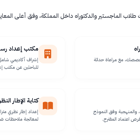
اب الماجستير والدكتوراه داخل المملكة، وفق أعلى المعايير 
اه
مكتب إعداد رسا
خصصك، مع مراعاة حداثة
إشراف أكاديمي شامل 
للباحثين عن مكتب إعد
كتابة الإطار الن
 والمنهجية وفق النموذج
إعداد إطار نظري مترا
ص اعتماد المقترح.
لمعالجة ملاحظات ضعف