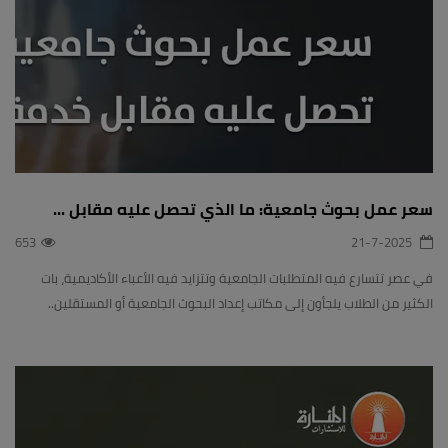
سعر عمل بحوث جامعية: ما الذي تحصل عليه مقابل ...
653
21-7-2025
في عصر تتسارع فيه المتطلبات الجامعية وتتزايد فيه الأعباء الأكاديمية، بات
الكثير من الطلاب يلجأون إلى مكاتب إعداد البحوث الجامعية أو المستقلين..