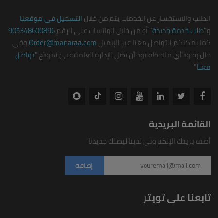
الطلب والاستفسار عن الخدمات يتم من خلال
التسجيل في موقعنا
و"
طلب خدمة جديدة
" أو من خلال الواتساب على الرقم
905348600896
كما يمكنكم التواصل معنا عبر الإيميل
Order@manaraa.com
وفي
حال وجود أي ملاحظة تود أن تصل للإدارة العامة عبئ نموذج "
تواصل
معنا
"
القائمة البريدية
أضف بريدك الإلكتروني لدينا ليصلك جديدنا
تابعنا على تويتر