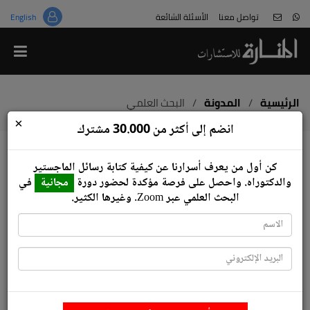
تواصل معنا
الأسئلة الشائعة
English
من نحن
قالوا عنا
هل هذا غش؟
الرئيسية
/
المدونة
/
البحث العلمي
×
معلومات عن المختصين
انضم إلى أكثر من 30.000 مشترك
لا تكن ضحية المواقع المخادعة
كن أول من يعرف أسرارنا عن كيفية كتابة رسائل ‏الماجستير
البحث العلمي
انضم للعمل معنا
والدكتوراه.‏ واحصل على فرصة مؤكدة لحضور دورة
مجانية
في
البحث العلمي عبر ‏Zoom‏.‏ وغيرها الكثير.