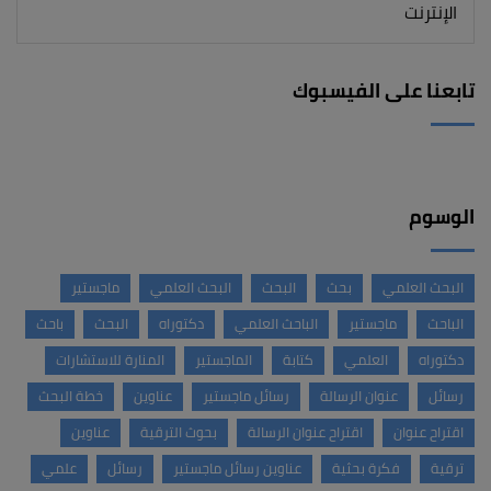
تابعنا على الفيسبوك
الوسوم
البحث العلمي
بحث
البحث
البحث العلمي
ماجستير
الباحث
ماجستير
الباحث العلمي
دكتوراه
البحث
باحث
دكتوراه
العلمي
كتابة
الماجستير
المنارة للاستشارات
رسائل
عنوان الرسالة
رسائل ماجستير
عناوين
خطة البحث
اقتراح عنوان
اقتراح عنوان الرسالة
بحوث الترقية
عناوين
ترقية
فكرة بحثية
عناوين رسائل ماجستير
رسائل
علمي